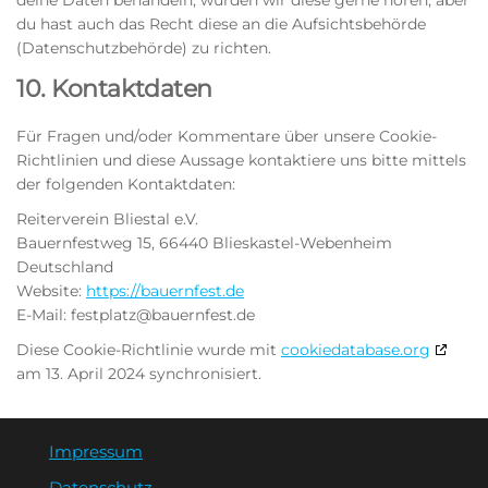
deine Daten behandeln, würden wir diese gerne hören, aber
du hast auch das Recht diese an die Aufsichtsbehörde
(Datenschutzbehörde) zu richten.
10. Kontaktdaten
Für Fragen und/oder Kommentare über unsere Cookie-
Richtlinien und diese Aussage kontaktiere uns bitte mittels
der folgenden Kontaktdaten:
Reiterverein Bliestal e.V.
Bauernfestweg 15, 66440 Blieskastel-Webenheim
Deutschland
Website:
https://bauernfest.de
E-Mail:
festplatz@
bauernfest.de
Diese Cookie-Richtlinie wurde mit
cookiedatabase.org
am 13. April 2024 synchronisiert.
Impressum
Datenschutz